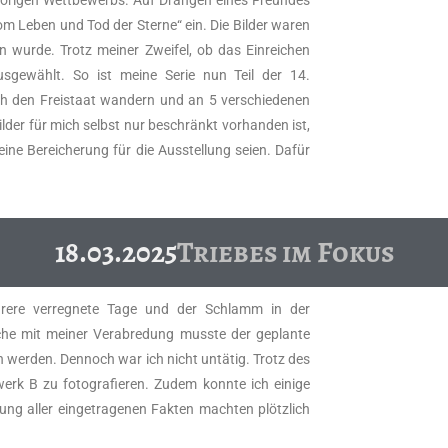
Vom Leben und Tod der Sterne“ ein. Die Bilder waren
n wurde. Trotz meiner Zweifel, ob das Einreichen
usgewählt. So ist meine Serie nun Teil der 14.
ch den Freistaat wandern und an 5 verschiedenen
lder für mich selbst nur beschränkt vorhanden ist,
eine Bereicherung für die Ausstellung seien. Dafür
18.03.2025
Triebes im Fokus
hrere verregnete Tage und der Schlamm in der
ache mit meiner Verabredung musste der geplante
 werden. Dennoch war ich nicht untätig. Trotz des
rk B zu fotografieren. Zudem konnte ich einige
ng aller eingetragenen Fakten machten plötzlich