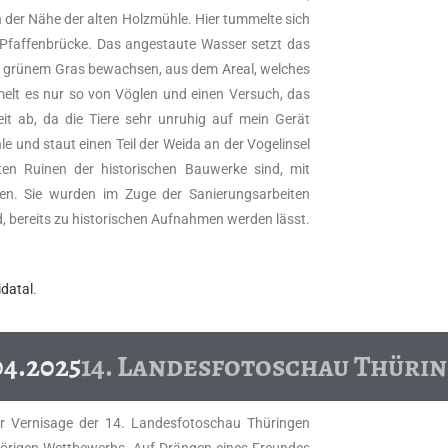
n der Nähe der alten Holzmühle. Hier tummelte sich
 Pfaffenbrücke. Das angestaute Wasser setzt das
mit grünem Gras bewachsen, aus dem Areal, welches
melt es nur so von Vöglen und einen Versuch, das
it ab, da die Tiere sehr unruhig auf mein Gerät
e und staut einen Teil der Weida an der Vogelinsel
ten Ruinen der historischen Bauwerke sind, mit
en. Sie wurden im Zuge der Sanierungsarbeiten
, bereits zu historischen Aufnahmen werden lässt.
idatal
.
04.2025
14. Landesfotoschau Thüri
r Vernisage der 14. Landesfotoschau Thüringen
hörigen Wettbewerbs. Auf Drängen eines Freundes