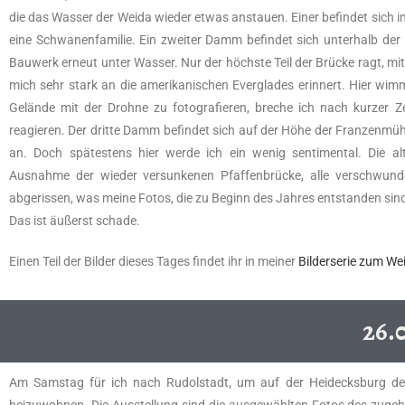
die das Wasser der Weida wieder etwas anstauen. Einer befindet sich i
eine Schwanenfamilie. Ein zweiter Damm befindet sich unterhalb der
Bauwerk erneut unter Wasser. Nur der höchste Teil der Brücke ragt, 
mich sehr stark an die amerikanischen Everglades erinnert. Hier wim
Gelände mit der Drohne zu fotografieren, breche ich nach kurzer Ze
reagieren. Der dritte Damm befindet sich auf der Höhe der Franzenmühl
an. Doch spätestens hier werde ich ein wenig sentimental. Die al
Ausnahme der wieder versunkenen Pfaffenbrücke, alle verschwund
abgerissen, was meine Fotos, die zu Beginn des Jahres entstanden sind
Das ist äußerst schade.
Einen Teil der Bilder dieses Tages findet ihr in meiner
Bilderserie zum We
26.
Am Samstag für ich nach Rudolstadt, um auf der Heidecksburg de
beizuwohnen. Die Ausstellung sind die ausgewählten Fotos des zuge