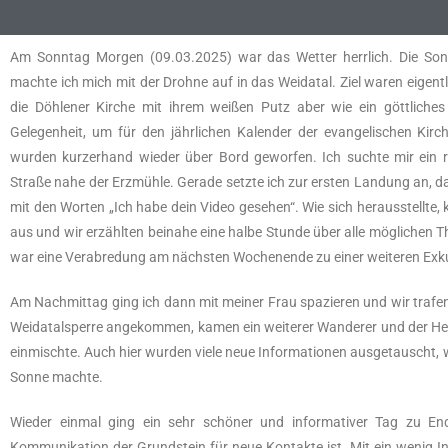
Am Sonntag Morgen (09.03.2025) war das Wetter herrlich. Die Sonn
machte ich mich mit der Drohne auf in das Weidatal. Ziel waren eigent
die Döhlener Kirche mit ihrem weißen Putz aber wie ein göttliches 
Gelegenheit, um für den jährlichen Kalender der evangelischen Ki
wurden kurzerhand wieder über Bord geworfen. Ich suchte mir ein
Straße nahe der Erzmühle. Gerade setzte ich zur ersten Landung an, da 
mit den Worten „Ich habe dein Video gesehen“. Wie sich herausstellte,
aus und wir erzählten beinahe eine halbe Stunde über alle möglichen 
war eine Verabredung am nächsten Wochenende zu einer weiteren Exk
Am Nachmittag ging ich dann mit meiner Frau spazieren und wir trafe
Weidatalsperre angekommen, kamen ein weiterer Wanderer und der Herr
einmischte. Auch hier wurden viele neue Informationen ausgetauscht, 
Sonne machte.
Wieder einmal ging ein sehr schöner und informativer Tag zu End
Kommunikation der Grundstein für neue Kontakte ist. Mit ein wenig I