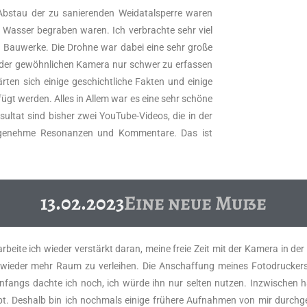
 Abstau der zu sanierenden Weidatalsperre waren
ter Wasser begraben waren. Ich verbrachte sehr viel
d Bauwerke. Die Drohne war dabei eine sehr große
it der gewöhnlichen Kamera nur schwer zu erfassen
en sich einige geschichtliche Fakten und einige
ügt werden. Alles in Allem war es eine sehr schöne
ultat sind bisher zwei YouTube-Videos, die in der
angenehme Resonanzen und Kommentare. Das ist
13.02.2023
Eine neue Muße
rbeite ich wieder verstärkt daran, meine freie Zeit mit der Kamera in d
wieder mehr Raum zu verleihen. Die Anschaffung meines Fotodrucker
 Anfangs dachte ich noch, ich würde ihn nur selten nutzen. Inzwischen h
iebt. Deshalb bin ich nochmals einige frühere Aufnahmen von mir durc