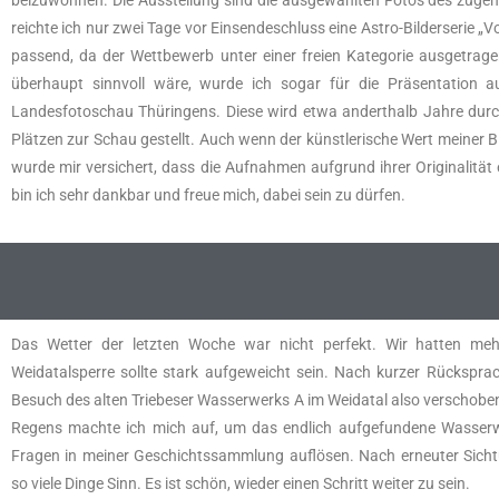
reichte ich nur zwei Tage vor Einsendeschluss eine Astro-Bilderserie „
passend, da der Wettbewerb unter einer freien Kategorie ausgetrage
überhaupt sinnvoll wäre, wurde ich sogar für die Präsentation a
Landesfotoschau Thüringens. Diese wird etwa anderthalb Jahre dur
Plätzen zur Schau gestellt. Auch wenn der künstlerische Wert meiner Bi
wurde mir versichert, dass die Aufnahmen aufgrund ihrer Originalität 
bin ich sehr dankbar und freue mich, dabei sein zu dürfen.
Das Wetter der letzten Woche war nicht perfekt. Wir hatten me
Weidatalsperre sollte stark aufgeweicht sein. Nach kurzer Rückspr
Besuch des alten Triebeser Wasserwerks A im Weidatal also verschoben
Regens machte ich mich auf, um das endlich aufgefundene Wasserwe
Fragen in meiner Geschichtssammlung auflösen. Nach erneuter Sichtu
so viele Dinge Sinn. Es ist schön, wieder einen Schritt weiter zu sein.