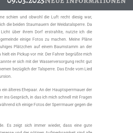
09.03.2025
Neue Informationen
e schien und obwohl die Luft recht diesig war,
lich die beiden Staumauern der Weidatalsperre. Da
Licht über ihrem Dorf erstrahlte, nutzte ich die
rchgemeinde einige Fotos zu machen. Meine Pläne
 ruhiges Plätzchen auf einem Baumstamm an der
hielt ein Pickup vor mir. Der Fahrer begrüßte mich
 kannte er sich mit der Wasserversorgung recht gut
Themen bezüglich der Talsperre. Das Ende vom Lied
ursion.
n ein älteres Ehepaar. An der Hauptsperrmauer der
 ins Gespräch, in das ich mich schnell mit Fragen
während ich einige Fotos der Sperrmauer gegen die
e. Es zeigt sich immer wieder, dass eine gute
nteresse und der nötigen Aufmerksamkeit sind alle