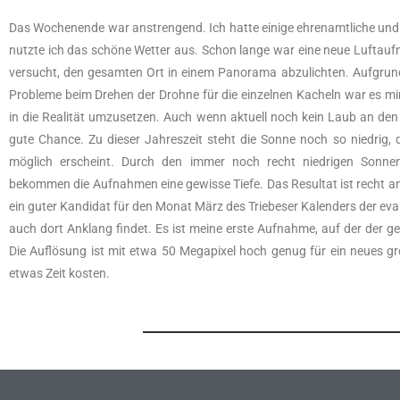
Das Wochenende war anstrengend. Ich hatte einige ehrenamtliche und 
nutzte ich das schöne Wetter aus. Schon lange war eine neue Luftaufn
versucht, den gesamten Ort in einem Panorama abzulichten. Aufgru
Probleme beim Drehen der Drohne für die einzelnen Kacheln war es mir 
in die Realität umzusetzen. Auch wenn aktuell noch kein Laub an de
gute Chance. Zu dieser Jahreszeit steht die Sonne noch so niedrig,
möglich erscheint. Durch den immer noch recht niedrigen Sonnen
bekommen die Aufnahmen eine gewisse Tiefe. Das Resultat ist recht 
ein guter Kandidat für den Monat März des Triebeser Kalenders der eva
auch dort Anklang findet. Es ist meine erste Aufnahme, auf der der ge
Die Auflösung ist mit etwa 50 Megapixel hoch genug für ein neues g
etwas Zeit kosten.